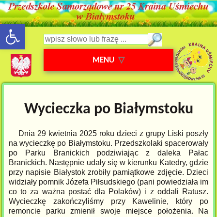
rozwiń/zwiń panel
Wpisz słowo lub frazę
MENU
Wycieczka po Białymstoku
Dnia 29 kwietnia 2025 roku dzieci z grupy Liski poszły
na wycieczkę po Białymstoku. Przedszkolaki spacerowały
po Parku Branickich podziwiając z daleka Pałac
Branickich. Następnie udały się w kierunku Katedry, gdzie
przy napisie Białystok zrobiły pamiątkowe zdjęcie. Dzieci
widziały pomnik Józefa Piłsudskiego (pani powiedziała im
co to za ważna postać dla Polaków) i z oddali Ratusz.
Wycieczkę zakończyliśmy przy Kawelinie, który po
remoncie parku zmienił swoje miejsce położenia. Na